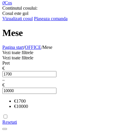
0
Cos
Continutul cosului:
Cosul este gol
Vizualizati cosul
Plaseaza comanda
Mese
Pagina start
/
OFFICE
/
Mese
Vezi toate filtrele
Vezi toate filtrele
Pret
€
–
€
€
1700
€
10000
Resetati