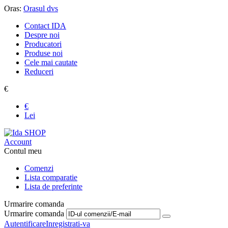
Oras:
Orasul dvs
Contact IDA
Despre noi
Producatori
Produse noi
Cele mai cautate
Reduceri
€
€
Lei
Account
Contul meu
Comenzi
Lista comparatie
Lista de preferinte
Urmarire comanda
Urmarire comanda
Autentificare
Inregistrati-va