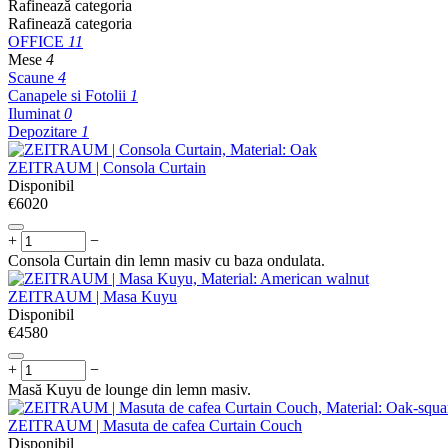
Rafinează categoria
Rafinează categoria
OFFICE
11
Mese
4
Scaune
4
Canapele si Fotolii
1
Iluminat
0
Depozitare
1
ZEITRAUM | Consola Curtain
Disponibil
€
‍6020‍
+
−
Consola Curtain din lemn masiv cu baza ondulata.
ZEITRAUM | Masa Kuyu
Disponibil
€
‍4580‍
+
−
Masă Kuyu de lounge din lemn masiv.
ZEITRAUM | Masuta de cafea Curtain Couch
Disponibil