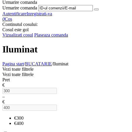
Urmarire comanda
Urmarire comanda
Autentificare
Inregistrati-va
0
Cos
Continutul cosului:
Cosul este gol
Vizualizati cosul
Plaseaza comanda
Iluminat
Pagina start
/
BUCATARIE
/
Iluminat
Vezi toate filtrele
Vezi toate filtrele
Pret
€
–
€
€
300
€
400