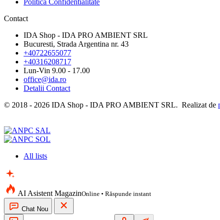
Politica Confidentialitate
Contact
IDA Shop - IDA PRO AMBIENT SRL
Bucuresti, Strada Argentina nr. 43
+40722655077
+40316208717
Lun-Vin 9.00 - 17.00
office@ida.ro
Detalii Contact
© 2018 - 2026 IDA Shop - IDA PRO AMBIENT SRL. Realizat de
All lists
AI Asistent Magazin
Online
• Răspunde instant
Chat Nou