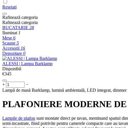
Resetati
Rafinează categoria
Rafinează categoria
BUCATARIE
28
Iluminat
1
Mese
6
Scaune
5
Accesorii
16
Depozitare
0
ALESSI | Lampa Barklamp
Disponibil
€
‍345‍
+
−
Lampă de masă Barklamp, lumină ambientală, LED integrat, dimmer to
PLAFONIERE MODERNE DE
Lampile de plafon
sunt montate direct pe tavan, mentinand spatiul dint
semi-incastrate, fiind potrivite pentru camerele compacte care au tavan