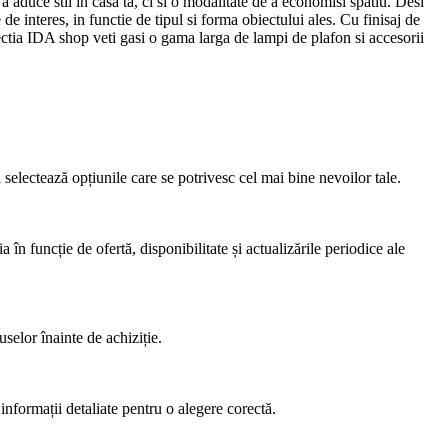
a aduce stil in casa ta, ci si o modalitate de a economisi spatiu. Desi
de interes, in functie de tipul si forma obiectului ales. Cu finisaj de
selectia IDA shop veti gasi o gama larga de lampi de plafon si accesorii
i selectează opțiunile care se potrivesc cel mai bine nevoilor tale.
ncție de ofertă, disponibilitate și actualizările periodice ale
uselor înainte de achiziție.
informații detaliate pentru o alegere corectă.