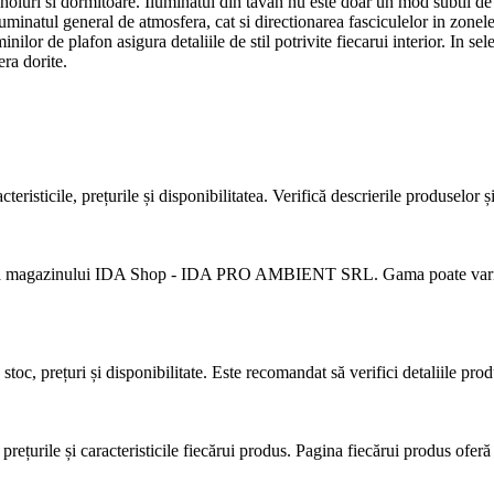
 holuri si dormitoare. Iluminatul din tavan nu este doar un mod subtil de 
uminatul general de atmosfera, cat si directionarea fasciculelor in zonele 
minilor de plafon asigura detaliile de stil potrivite fiecarui interior. In 
era dorite.
risticile, prețurile și disponibilitatea. Verifică descrierile produselor ș
 a magazinului IDA Shop - IDA PRO AMBIENT SRL. Gama poate varia în fu
toc, prețuri și disponibilitate. Este recomandat să verifici detaliile prod
rețurile și caracteristicile fiecărui produs. Pagina fiecărui produs oferă 