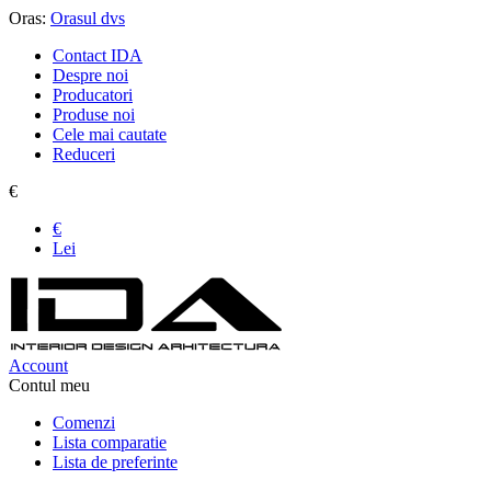
Oras:
Orasul dvs
Contact IDA
Despre noi
Producatori
Produse noi
Cele mai cautate
Reduceri
€
€
Lei
Account
Contul meu
Comenzi
Lista comparatie
Lista de preferinte