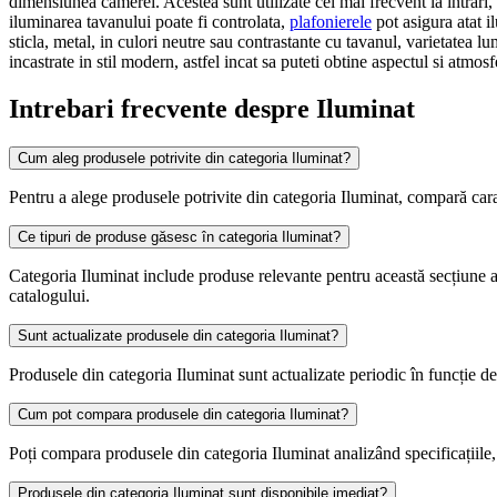
dimensiunea camerei. Acestea sunt utilizate cel mai frecvent la intrari,
iluminarea tavanului poate fi controlata,
plafonierele
pot asigura atat il
sticla, metal, in culori neutre sau contrastante cu tavanul, varietatea lu
incastrate in stil modern, astfel incat sa puteti obtine aspectul si atmosf
Intrebari frecvente despre Iluminat
Cum aleg produsele potrivite din categoria Iluminat?
Pentru a alege produsele potrivite din categoria Iluminat, compară caracte
Ce tipuri de produse găsesc în categoria Iluminat?
Categoria Iluminat include produse relevante pentru această secțiune
catalogului.
Sunt actualizate produsele din categoria Iluminat?
Produsele din categoria Iluminat sunt actualizate periodic în funcție de s
Cum pot compara produsele din categoria Iluminat?
Poți compara produsele din categoria Iluminat analizând specificațiile, p
Produsele din categoria Iluminat sunt disponibile imediat?