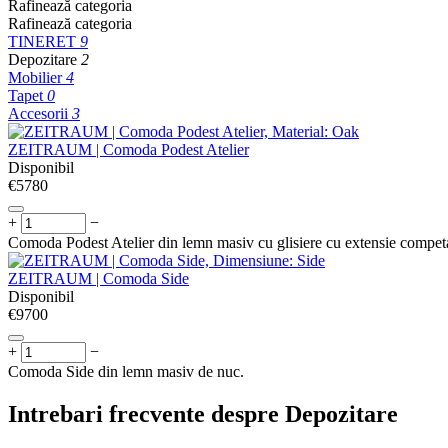
Rafinează categoria
Rafinează categoria
TINERET
9
Depozitare
2
Mobilier
4
Tapet
0
Accesorii
3
ZEITRAUM | Comoda Podest Atelier
Disponibil
€
‍5780‍
+
−
Comoda Podest Atelier din lemn masiv cu glisiere cu extensie compet
ZEITRAUM | Comoda Side
Disponibil
€
‍9700‍
+
−
Comoda Side din lemn masiv de nuc.
Intrebari frecvente despre Depozitare