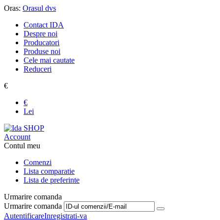
Oras:
Orasul dvs
Contact IDA
Despre noi
Producatori
Produse noi
Cele mai cautate
Reduceri
€
€
Lei
Account
Contul meu
Comenzi
Lista comparatie
Lista de preferinte
Urmarire comanda
Urmarire comanda
Autentificare
Inregistrati-va