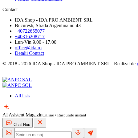
Contact
IDA Shop - IDA PRO AMBIENT SRL
Bucuresti, Strada Argentina nr. 43
+40722655077
+40316208717
Lun-Vin 9.00 - 17.00
office@ida.ro
Detalii Contact
© 2018 - 2026 IDA Shop - IDA PRO AMBIENT SRL. Realizat de
All lists
AI Asistent Magazin
Online
• Răspunde instant
Chat Nou