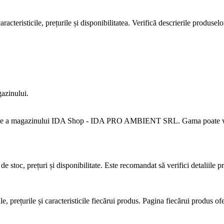
cteristicile, prețurile și disponibilitatea. Verifică descrierile produselo
gazinului.
une a magazinului IDA Shop - IDA PRO AMBIENT SRL. Gama poate varia în
e stoc, prețuri și disponibilitate. Este recomandat să verifici detaliile p
 prețurile și caracteristicile fiecărui produs. Pagina fiecărui produs ofe