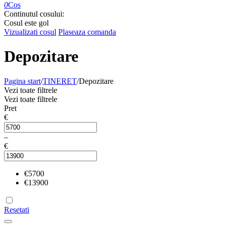
0
Cos
Continutul cosului:
Cosul este gol
Vizualizati cosul
Plaseaza comanda
Depozitare
Pagina start
/
TINERET
/
Depozitare
Vezi toate filtrele
Vezi toate filtrele
Pret
€
–
€
€
5700
€
13900
Resetati