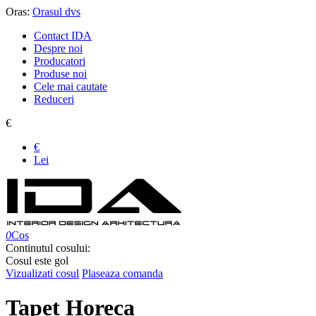
Oras:
Orasul dvs
Contact IDA
Despre noi
Producatori
Produse noi
Cele mai cautate
Reduceri
€
€
Lei
0
Cos
Continutul cosului:
Cosul este gol
Vizualizati cosul
Plaseaza comanda
Tapet Horeca