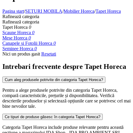
Pagina start
/
SETURI MOBILA
/
Mobilier Horeca
/
Tapet Horeca
Rafinează categoria
Rafinează categoria
Tapet Horeca
0
Scaune Horeca
0
Mese Horeca
0
Canapele si Fotolii Horeca
0
Seminee Horeca
0
Nici un produs gasit
Resetati
Intrebari frecvente despre Tapet Horeca
Cum aleg produsele potrivite din categoria Tapet Horeca?
Pentru a alege produsele potrivite din categoria Tapet Horeca,
compară caracteristicile, prețurile și disponibilitatea. Verifică
descrierile produselor și selectează opțiunile care se potrivesc cel mai
bine nevoilor tale.
Ce tipuri de produse găsesc în categoria Tapet Horeca?
Categoria Tapet Horeca include produse relevante pentru această
secțiune a magazinului IDA Shop - IDA PRO AMBIENT SRL.