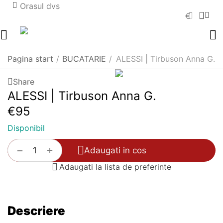
Orasul dvs
€
Pagina start
/
BUCATARIE
/
ALESSI | Tirbuson Anna G.
Share
ALESSI | Tirbuson Anna G.
€
‍95‍
Disponibil
+
−
Adaugati in cos
Adaugati la lista de preferinte
Descriere