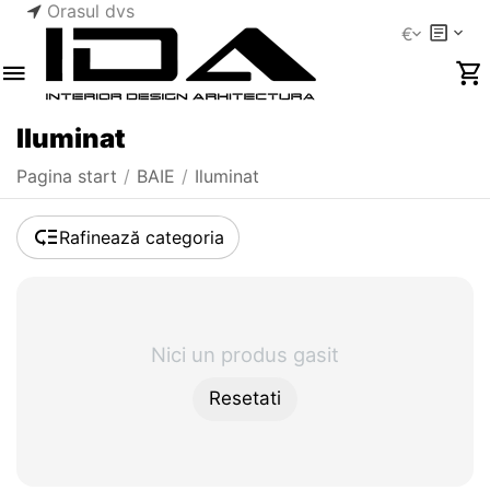
Orasul dvs
€
Iluminat
Pagina start
/
BAIE
/
Iluminat
Rafinează categoria
Nici un produs gasit
Resetati