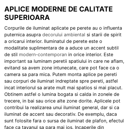
APLICE MODERNE DE CALITATE
SUPERIOARA
Corpurile de iluminat aplicate pe perete au o influenta
puternica asupra
decorului ambiental
si starii de spirit
a oricarui interior. Iluminatul de perete este o
modalitate suplimentara de a aduce un accent subtil
de stil
modern-contemporan
in orice interior. Este
important sa luminam peretii spatiului in care ne aflam,
evitand sa avem zone intunecate, care pot face ca o
camera sa para mica. Putem monta aplice pe pereti
sau corpuri de iluminat indreptate spre pereti, astfel
incat interiorul sa arate mult mai spatios si mai placut.
Obtinem astfel o lumina bogata si calda in zonele de
trecere, in bai sau orice alte zone dorite. Aplicele pot
contribui la realizarea unui iluminat general, dar si ca
iluminat de accent sau decorativ. De exemplu, daca
sunt folosite fara o sursa de iluminat de plafon, efectul
face ca tavanul sa para mai jos. Incaperile din