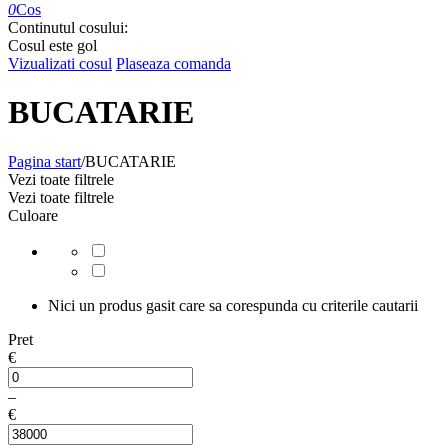
0
Cos
Continutul cosului:
Cosul este gol
Vizualizati cosul
Plaseaza comanda
BUCATARIE
Pagina start
/
BUCATARIE
Vezi toate filtrele
Vezi toate filtrele
Culoare
Nici un produs gasit care sa corespunda cu criterile cautarii
Pret
€
–
€