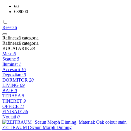
€
0
€
38000
Resetati
Rafinează categoria
Rafinează categoria
BUCATARIE
28
Mese
6
Scaune
5
Iluminat
1
Accesorii
16
Depozitare
0
DORMITOR
20
LIVING
69
BAIE
0
TERASA
5
TINERET
9
OFFICE
11
FINISAJE
56
Noutati
0
ZEITRAUM | Scaun Morph Dinning