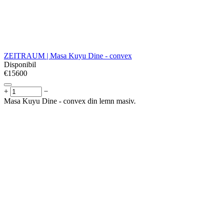
ZEITRAUM | Masa Kuyu Dine - convex
Disponibil
€
‍15600‍
+
−
Masa Kuyu Dine - convex din lemn masiv.