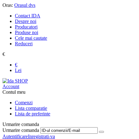
Oras:
Orasul dvs
Contact IDA
Despre noi
Producatori
Produse noi
Cele mai cautate
Reduceri
€
€
Lei
Account
Contul meu
Comenzi
Lista comparatie
Lista de preferinte
Urmarire comanda
Urmarire comanda
Autentificare
Inregistrati-va