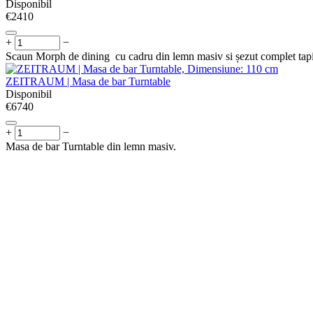
Disponibil
€
‍2410‍
+
−
Scaun Morph de dining cu cadru din lemn masiv si șezut complet tapi
ZEITRAUM | Masa de bar Turntable
Disponibil
€
‍6740‍
+
−
Masa de bar Turntable din lemn masiv.