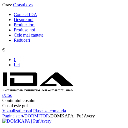
Oras:
Orasul dvs
Contact IDA
Despre noi
Producatori
Produse noi
Cele mai cautate
Reduceri
€
€
Lei
0
Cos
Continutul cosului:
Cosul este gol
Vizualizati cosul
Plaseaza comanda
Pagina start
/
DORMITOR
/
DOMKAPA | Puf Avery