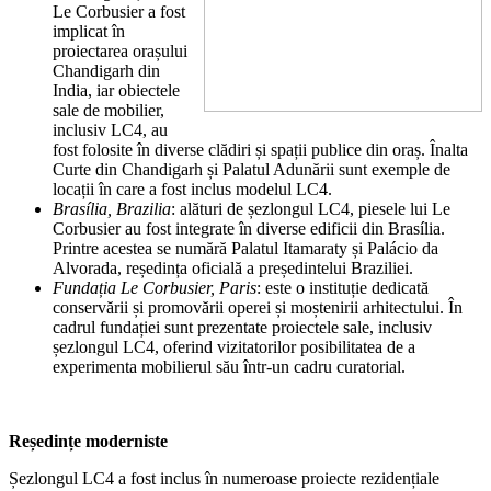
Le Corbusier a fost
implicat în
proiectarea orașului
Chandigarh din
India, iar obiectele
sale de mobilier,
inclusiv LC4, au
fost folosite în diverse clădiri și spații publice din oraș. Înalta
Curte din Chandigarh și Palatul Adunării sunt exemple de
locații în care a fost inclus modelul LC4.
Brasília, Brazilia
: alături de șezlongul LC4, piesele lui Le
Corbusier au fost integrate în diverse edificii din Brasília.
Printre acestea se numără Palatul Itamaraty și Palácio da
Alvorada, reședința oficială a președintelui Braziliei.
Fundația Le Corbusier, Paris
: este o instituție dedicată
conservării și promovării operei și moștenirii arhitectului. În
cadrul fundației sunt prezentate proiectele sale, inclusiv
șezlongul LC4, oferind vizitatorilor posibilitatea de a
experimenta mobilierul său într-un cadru curatorial.
Reședințe moderniste
Șezlongul LC4 a fost inclus în numeroase proiecte rezidențiale