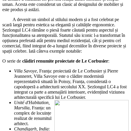
uman. Acesta este considerat un clasic al designului de mobilier și
este produs și astăzi.
A devenit un simbol al stilului modern și a fost celebrat pe
scară largă pentru estetica sa elegantă și calitățile ergonomice.
Șezlongul LC4 rămâne o piesă foarte căutată pentru aspectul și
funcționalitatea sa atemporală. Statutul său iconic l-a transformat în
opțiunea preferată atât pentru mediul rezidențial, cât și pentru cel
comercial, fiind integrat de-a lungul deceniilor în diverse proiecte și
spații celebre. Iată câteva exemple notabile:
O serie de
clădiri renumite proiectate de Le Corbusier
:
Villa Savoye
, Franța: proiectată de Le Corbusier și Pierre
Jeanneret, Villa Savoye este o clădire modernistă
reprezentativă situată în Poissy, Franța, considerată o
capodoperă a arhitecturii secolului XX. Șezlongul LC4 a fost
integrat ca parte a amenajării interioare, evidențiind viziunea
arhitecturală specifică lui Le Corbusier.
Unité d'Habitation,
Marsilia
, Franța: un
complex de locuințe
realizat de renumitul
arhitect.
Chandigarh, India
: