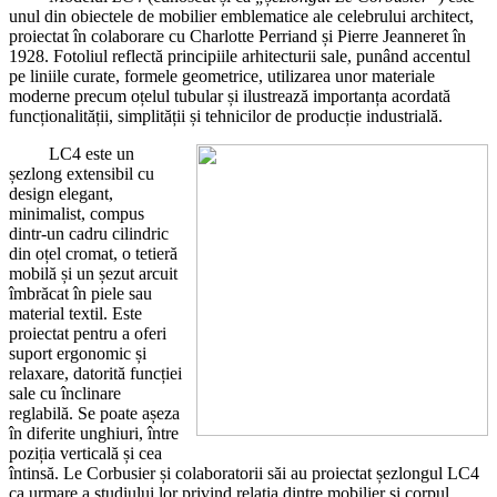
unul din obiectele de mobilier emblematice ale celebrului architect,
proiectat în colaborare cu Charlotte Perriand și Pierre Jeanneret în
1928. Fotoliul reflectă principiile arhitecturii sale, punând accentul
pe liniile curate, formele geometrice, utilizarea unor materiale
moderne precum oțelul tubular și ilustrează importanța acordată
funcționalității, simplității și tehnicilor de producție industrială.
LC4 este un
șezlong extensibil cu
design elegant,
minimalist, compus
dintr-un cadru cilindric
din oțel cromat, o tetieră
mobilă și un șezut arcuit
îmbrăcat în piele sau
material textil. Este
proiectat pentru a oferi
suport ergonomic și
relaxare, datorită funcției
sale cu înclinare
reglabilă. Se poate așeza
în diferite unghiuri, între
poziția verticală și cea
întinsă. Le Corbusier și colaboratorii săi au proiectat șezlongul LC4
ca urmare a studiului lor privind relația dintre mobilier și corpul