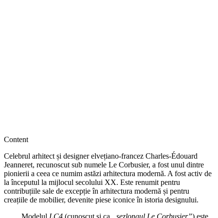
Content
Celebrul arhitect și designer elvețiano-francez Charles-Édouard
Jeanneret, recunoscut sub numele Le Corbusier, a fost unul dintre
pionierii a ceea ce numim astăzi arhitectura modernă. A fost activ de
la începutul la mijlocul secolului XX. Este renumit pentru
contribuțiile sale de excepție în arhitectura modernă și pentru
creațiile de mobilier, devenite piese iconice în istoria designului.
Modelul
LC4
(cunoscut și ca
„șezlongul Le Corbusier”
) este