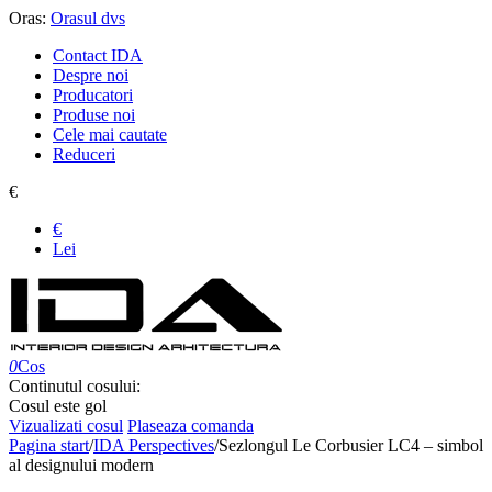
Oras:
Orasul dvs
Contact IDA
Despre noi
Producatori
Produse noi
Cele mai cautate
Reduceri
€
€
Lei
0
Cos
Continutul cosului:
Cosul este gol
Vizualizati cosul
Plaseaza comanda
Pagina start
/
IDA Perspectives
/
Sezlongul Le Corbusier LC4 – simbol
al designului modern