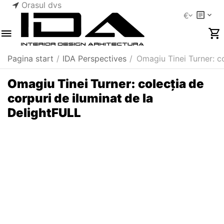
Orasul dvs
€
Pagina start
/
IDA Perspectives
/
Omagiu Tinei Turner: co
Omagiu Tinei Turner: colecția de
corpuri de iluminat de la
DelightFULL