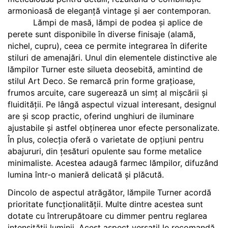
armonioasă de eleganță vintage și aer contemporan.
Lămpi de masă, lămpi de podea și aplice de
perete sunt disponibile în diverse finisaje (alamă,
nichel, cupru), ceea ce permite integrarea în diferite
stiluri de amenajări. Unul din elementele distinctive ale
lămpilor Turner este silueta deosebită, amintind de
stilul Art Deco. Se remarcă prin forme grațioase,
frumos arcuite, care sugerează un simț al mișcării și
fluidității. Pe lângă aspectul vizual interesant, designul
are și scop practic, oferind unghiuri de iluminare
ajustabile și astfel obținerea unor efecte personalizate.
În plus, colecția oferă o varietate de opțiuni pentru
abajururi, din țesături opulente sau forme metalice
minimaliste. Acestea adaugă farmec lămpilor, difuzând
lumina într-o manieră delicată și plăcută.
Dincolo de aspectul atrăgător, lămpile Turner acordă
prioritate funcționalității. Multe dintre acestea sunt
dotate cu întrerupătoare cu dimmer pentru reglarea
intensității luminii. Acest aspect versatil le recomandă