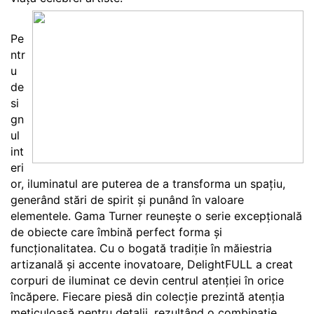
Pe
ntr
u
de
si
gn
ul
int
eri
or, iluminatul are puterea de a transforma un spațiu,
generând stări de spirit și punând în valoare
elementele. Gama Turner reunește o serie excepțională
de obiecte care îmbină perfect forma și
funcționalitatea. Cu o bogată tradiție în măiestria
artizanală și accente inovatoare, DelightFULL a creat
corpuri de iluminat ce devin centrul atenției în orice
încăpere. Fiecare piesă din colecție prezintă atenția
meticuloasă pentru detalii, rezultând o combinație