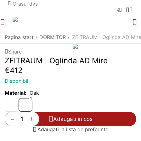
Orasul dvs
€
Pagina start
/
DORMITOR
/
ZEITRAUM | Oglinda AD Mir
Share
ZEITRAUM | Oglinda AD Mire
€
‍412‍
Disponibil
Material:
Oak
+
−
Adaugati in cos
Adaugati la lista de preferinte