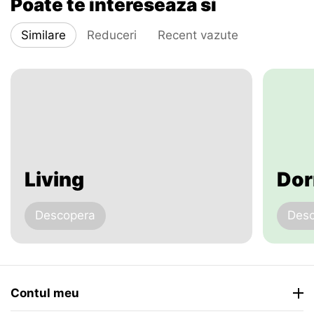
Poate te intereseaza si
Similare
Reduceri
Recent vazute
Living
Dor
Descopera
Des
Contul meu