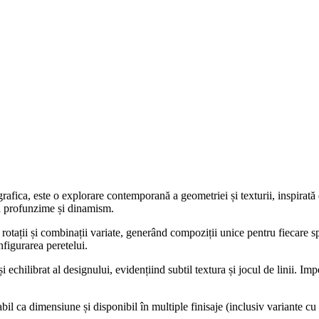
ica, este o explorare contemporană a geometriei și texturii, inspirată de s
ătă profunzime și dinamism.
ații și combinații variate, generând compoziții unice pentru fiecare spa
nfigurarea peretelui.
i echilibrat al designului, evidențiind subtil textura și jocul de linii. Im
bil ca dimensiune și disponibil în multiple finisaje (inclusiv variante cu e