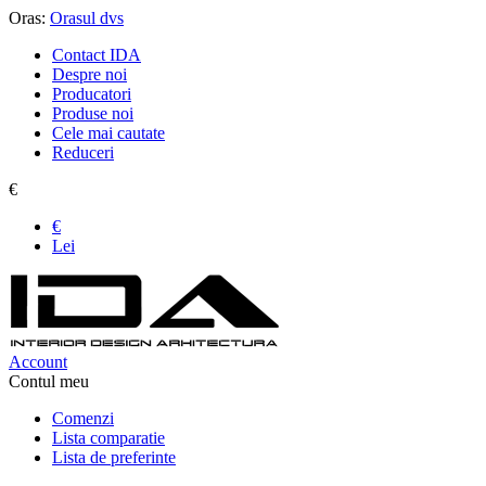
Oras:
Orasul dvs
Contact IDA
Despre noi
Producatori
Produse noi
Cele mai cautate
Reduceri
€
€
Lei
Account
Contul meu
Comenzi
Lista comparatie
Lista de preferinte