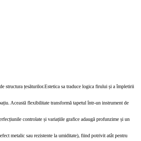
tructura țesăturilor.Estetica sa traduce logica firului și a împletirii
țiu. Această flexibilitate transformă tapetul într-un instrument de
perfecțiunile controlate și variațiile grafice adaugă profunzime și un
fect metalic sau rezistente la umiditate), fiind potrivit atât pentru