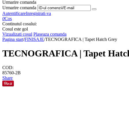
Urmarire comanda
Urmarire comanda
Autentificare
Inregistrati-va
0
Cos
Continutul cosului:
Cosul este gol
Vizualizati cosul
Plaseaza comanda
Pagina start
/
FINISAJE
/
TECNOGRAFICA | Tapet Hatch Grey
TECNOGRAFICA | Tapet Hatc
COD:
85760-2B
Share