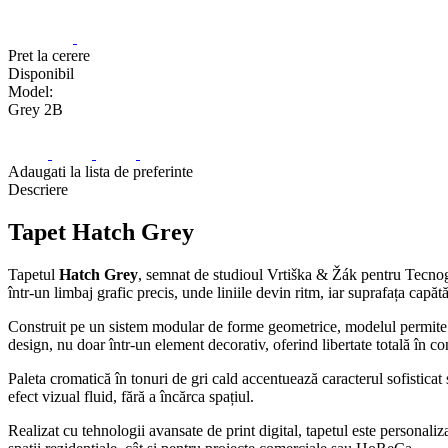
Pret la cerere
Disponibil
Model:
Grey 2B
Adaugati la lista de preferinte
Descriere
Tapet Hatch Grey
Tapetul
Hatch Grey
, semnat de studioul Vrtiška & Žák pentru Tecnograf
într-un limbaj grafic precis, unde liniile devin ritm, iar suprafața cap
Construit pe un sistem modular de forme geometrice, modelul permite rot
design, nu doar într-un element decorativ, oferind libertate totală în co
Paleta cromatică în tonuri de gri cald accentuează caracterul sofisticat ș
efect vizual fluid, fără a încărca spațiul.
Realizat cu tehnologii avansate de print digital, tapetul este personaliza